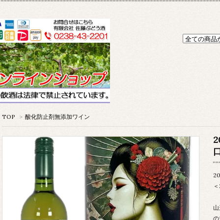
TOP
>
酸化防止剤無添加ワイン
口
2
＜
山
の