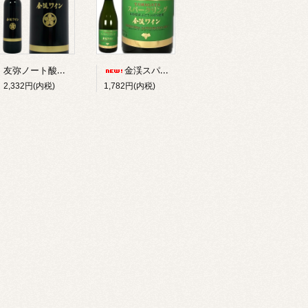
友弥ノート酸化防止剤無添加ベーリーＡ 赤・ミディアム・辛口2025
金渓スパークリング・白・辛口 2025
2,332円(内税)
1,782円(内税)