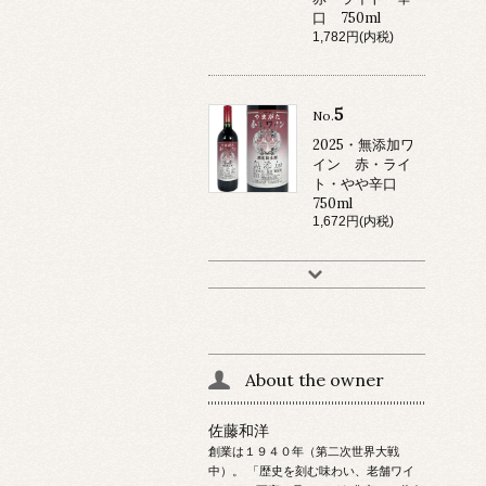
口 750ml
1,782円(内税)
5
No.
2025・無添加ワ
イン 赤・ライ
ト・やや辛口
750ml
1,672円(内税)
About the owner
佐藤和洋
創業は１９４０年（第二次世界大戦
中）。 「歴史を刻む味わい、老舗ワイ