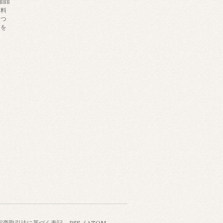
88
送料
につ
」を
。
定商取引法に基づく表記
RSS
/
ATOM