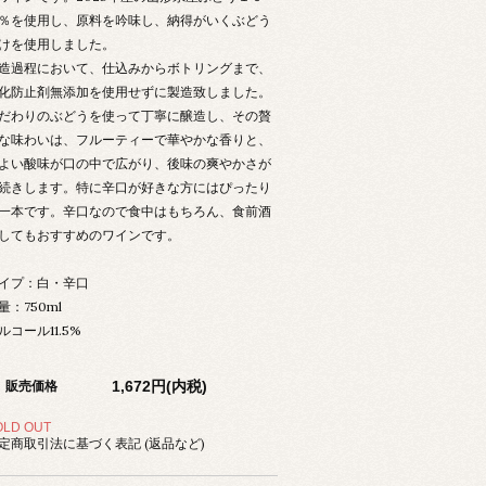
％を使用し、原料を吟味し、納得がいくぶどう
けを使用しました。
造過程において、仕込みからボトリングまで、
化防止剤無添加を使用せずに製造致しました。
だわりのぶどうを使って丁寧に醸造し、その贅
な味わいは、フルーティーで華やかな香りと、
よい酸味が口の中で広がり、後味の爽やかさが
続きします。特に辛口が好きな方にはぴったり
一本です。辛口なので食中はもちろん、食前酒
してもおすすめのワインです。
イプ：白・辛口
量：750ml
ルコール11.5%
1,672円(内税)
販売価格
OLD OUT
定商取引法に基づく表記 (返品など)