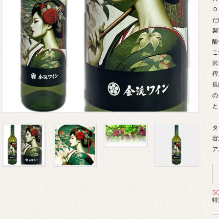
０
だ
製
酸
こ
沢
程
長
の
と
タ
容
ア
S
特