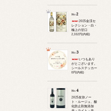
2
No.
2025金渓セ
レクション・白・
極上の甘口
2,332円(内税)
3
No.
いつもあり
がとございます。
シールステッカー
0円(内税)
4
No.
2025友弥ノー
ト・ルージュ、酸
化防止剤無添加
赤・ライト・辛