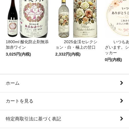
1800ml 酸化防止剤無添
2025金渓セレクシ
いつも
加赤ワイン
ョン・白・極上の甘口
ざいます。シ
ッカー
3,025円(内税)
2,332円(内税)
0円(内税)
ホーム
カートを見る
特定商取引法に基づく表記