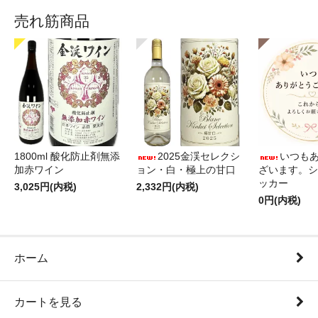
売れ筋商品
1800ml 酸化防止剤無添
2025金渓セレクシ
いつも
加赤ワイン
ョン・白・極上の甘口
ざいます。シ
ッカー
3,025円(内税)
2,332円(内税)
0円(内税)
ホーム
カートを見る